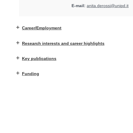
E-mail:
anita.derossi@unipd.it
Career/Employment
Research interests and career highlights
Key publications
Funding