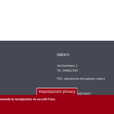
CONTATTI
Via Giustiniani, 2
Tel.: 0498217067
PEC: dipartimento.discog@pec.unipd.it
REDAZIONE:
Impostazioni privacy
informatica.discog@unipd.it
tinuando la navigazione ne accetti l'uso.