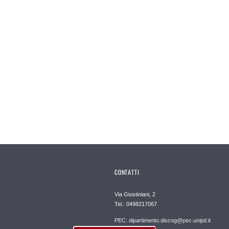
CONTATTI
Via Giustiniani, 2
Tel.: 0498217067
PEC: dipartimento.discog@pec.unipd.it