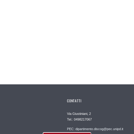
CONTATTI
Via Giustiniani, 2
Tel.: 0498217067
PEC: dipartimento.discog@pec.unipd.it