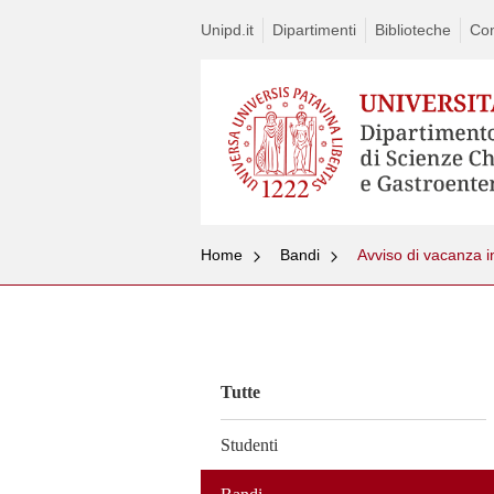
Unipd.it
Dipartimenti
Biblioteche
Con
Home
Bandi
Avviso di vacanza i
Vai
al
contenuto
Tutte
Studenti