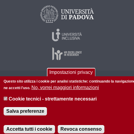
Impostazioni privacy
© 2026 Università di Padova - Tutti i diritti riservati
Questo sito utilizza i cookie per analisi statistiche: continuando la navigazion
No, vorrei maggiori informazioni
P.I. 00742430283 C.F. 80006480281
ne accetti l'uso.
Informazioni su questo sito
Privacy policy
Cookie tecnici - strettamente necessari
Salva preferenze
Accetta tutti i cookie
Revoca consenso