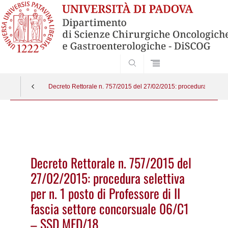
SEARCH
Decreto Rettorale n. 757/2015 del 27/02/2015: procedura selettiv
Vai
al
contenuto
Decreto Rettorale n. 757/2015 del
27/02/2015: procedura selettiva
per n. 1 posto di Professore di II
fascia settore concorsuale 06/C1
– SSD MED/18