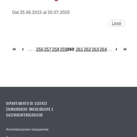
Dal 25.06.2015 al 20.07.2015
Leggi
…
256
257
258
259
260
261
262
263
264
…
Pages
DIPARTIMENTO DI SCIENZE
CHIRURGICHE ONCOLOGICHE E
GASTROENTEROLOGICHE
Amministrazione trasparente