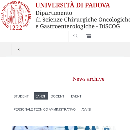
SEARCH
Vai
al
News archive
contenuto
STUDENTI
BANDI
DOCENTI
EVENTI
PERSONALE TECNICO AMMINISTRATIVO
AVVISI