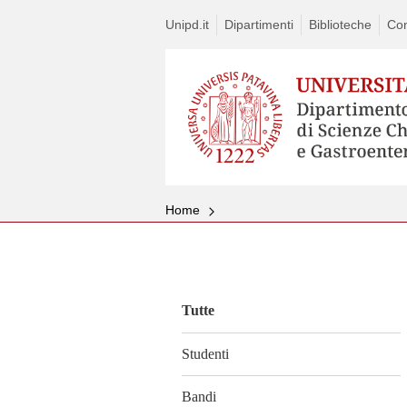
Unipd.it
Dipartimenti
Biblioteche
Con
Home
Vai
al
contenuto
Tutte
Studenti
Bandi