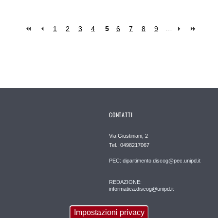
1
2
3
4
5
6
7
8
9
…
CONTATTI
Via Giustiniani, 2
Tel.: 0498217067
PEC: dipartimento.discog@pec.unipd.it
REDAZIONE:
informatica.discog@unipd.it
Impostazioni privacy