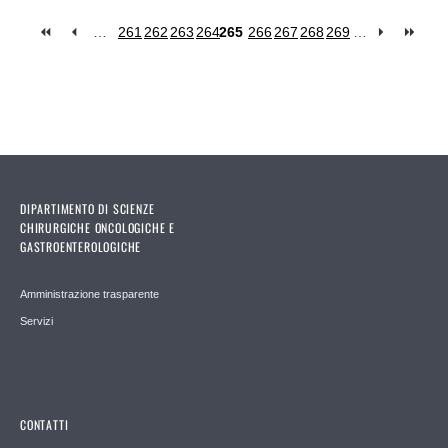
…
261
262
263
264
265
266
267
268
269
…
Pages
DIPARTIMENTO DI SCIENZE
CHIRURGICHE ONCOLOGICHE E
GASTROENTEROLOGICHE
Amministrazione trasparente
Servizi
CONTATTI