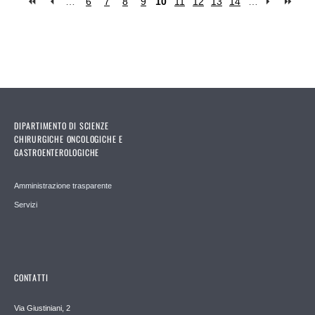
…
6
7
8
9
10
11
12
13
14
…
Pages
DIPARTIMENTO DI SCIENZE
CHIRURGICHE ONCOLOGICHE E
GASTROENTEROLOGICHE
Amministrazione trasparente
Servizi
CONTATTI
Via Giustiniani, 2