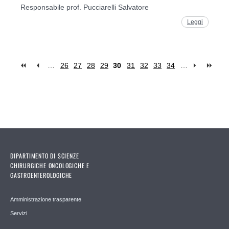
Responsabile prof. Pucciarelli Salvatore
Leggi
…
26
27
28
29
30
31
32
33
34
…
Pages
DIPARTIMENTO DI SCIENZE
CHIRURGICHE ONCOLOGICHE E
GASTROENTEROLOGICHE
Amministrazione trasparente
Servizi