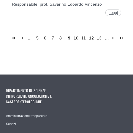
Responsabile: prof. Savarino Edoardo Vincenzo
Leggi
…
5
6
7
8
9
10
11
12
13
…
Pages
DIPARTIMENTO DI SCIENZE
CHIRURGICHE ONCOLOGICHE E
GASTROENTEROLOGICHE
Amministrazione trasparente
Servizi