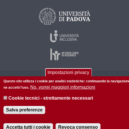
Impostazioni privacy
© 2026 Università di Padova - Tutti i diritti riservati
Questo sito utilizza i cookie per analisi statistiche: continuando la navigazion
No, vorrei maggiori informazioni
P.I. 00742430283 C.F. 80006480281
ne accetti l'uso.
Informazioni su questo sito
Privacy policy
Cookie tecnici - strettamente necessari
Salva preferenze
Accetta tutti i cookie
Revoca consenso