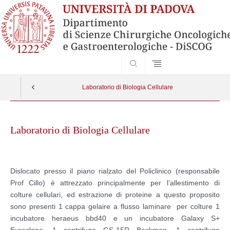
SEARCH
Laboratorio di Biologia Cellulare
Skip
to
Laboratorio di Biologia Cellulare
content
Dislocato presso il piano rialzato del Policlinico (responsabile
Prof Cillo) è attrezzato principalmente per l’allestimento di
colture cellulari, ed estrazione di proteine a questo proposito
sono presenti 1 cappa gelaire a flusso laminare per colture 1
incubatore heraeus bbd40 e un incubatore Galaxy S+
Euroclone, 1 centrifuga GS-15R Beckman, 1 centrifuga