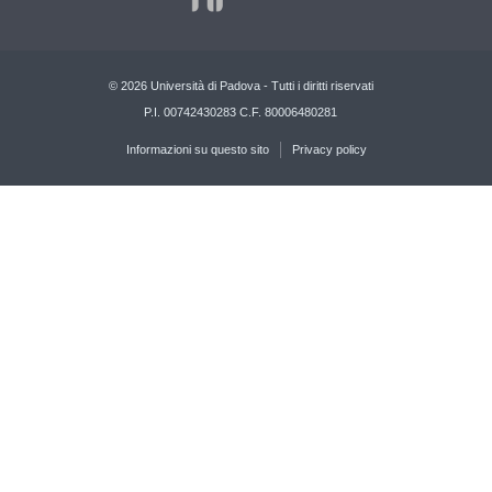
© 2026 Università di Padova - Tutti i diritti riservati
P.I. 00742430283 C.F. 80006480281
Informazioni su questo sito
Privacy policy