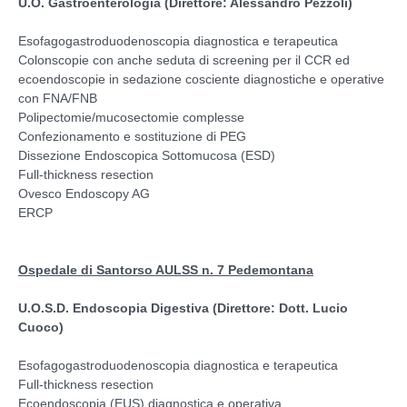
U.O. Gastroenterologia (Direttore: Alessandro Pezzoli)
Esofagogastroduodenoscopia diagnostica e terapeutica
Colonscopie con anche seduta di screening per il CCR ed
ecoendoscopie in sedazione cosciente diagnostiche e operative
con FNA/FNB
Polipectomie/mucosectomie complesse
Confezionamento e sostituzione di PEG
Dissezione Endoscopica Sottomucosa (ESD)
Full-thickness resection
Ovesco Endoscopy AG
ERCP
Ospedale di Santorso AULSS n. 7 Pedemontana
U.O.S.D. Endoscopia Digestiva (Direttore: Dott. Lucio
Cuoco)
Esofagogastroduodenoscopia diagnostica e terapeutica
Full-thickness resection
Ecoendoscopia (EUS) diagnostica e operativa