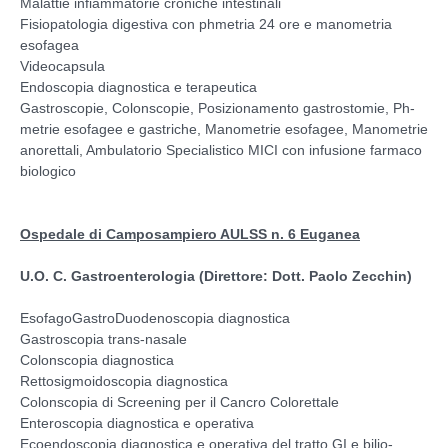
Malattie infiammatorie croniche intestinali
Fisiopatologia digestiva con phmetria 24 ore e manometria
esofagea
Videocapsula
Endoscopia diagnostica e terapeutica
Gastroscopie, Colonscopie, Posizionamento gastrostomie, Ph-
metrie esofagee e gastriche, Manometrie esofagee, Manometrie
anorettali, Ambulatorio Specialistico MICI con infusione farmaco
biologico
Ospedale di Camposampiero AULSS n. 6 Euganea
U.O. C. Gastroenterologia (Direttore: Dott. Paolo Zecchin)
EsofagoGastroDuodenoscopia diagnostica
Gastroscopia trans-nasale
Colonscopia diagnostica
Rettosigmoidoscopia diagnostica
Colonscopia di Screening per il Cancro Colorettale
Enteroscopia diagnostica e operativa
Ecoendoscopia diagnostica e operativa del tratto GI e bilio-