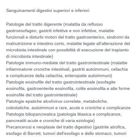
Sanguinamenti digestivi superiori e inferiori
Patologie del tratto digerente (malattia da reflusso
gastroesofageo, gastriti infettive e non infettive, malattie
funzionali e disturbi motori del tratto gastroenterico, sindromi da
malnutrizione e intestino corto, malattie legate all’alterazione del
microbiota intestinale con possibilità di esecuzione del trapianto
di microbiota intestinale)
Patologie immuno-mediate del tratto gastrointestinale (malattie
infiammatorie croniche intestinali, gastriti autoimmuni, celiachia
e complicanze della celiachia, enteropatie autoimmuni)
Patologie eosinofile del tratto gastrointestinale (esofagite
eosinofila, gastroenterite eosinofila, colite eosinofila e alte forme
eosinofile del tratto gastrointestinale)
Patologie epatiche alcol/virus correlate, metaboliche,
colestatiche, autoimmuni e rare, acute e croniche e complicanze
Patologia biliopancreatica (patologia litiasica e complicanze,
pancreatiti acute e croniche di varia eziologia)
Precancerosi e neoplasie del tratto digestivo (gastrite atrofica,
esofago di Barrett, tumori dell’esofago e dello stomaco, tumori