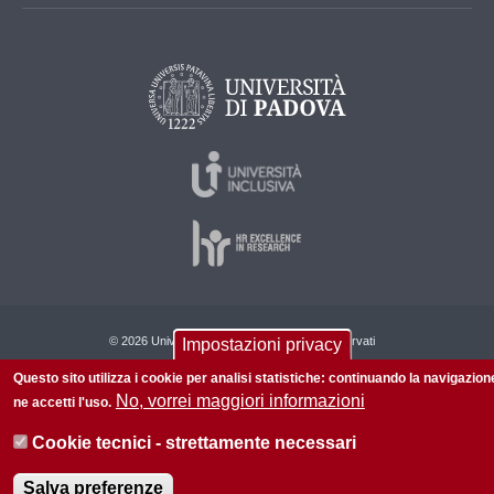
© 2026 Università di Padova - Tutti i diritti riservati
Impostazioni privacy
P.I. 00742430283 C.F. 80006480281
Questo sito utilizza i cookie per analisi statistiche: continuando la navigazion
No, vorrei maggiori informazioni
ne accetti l'uso.
Informazioni su questo sito
Privacy policy
Cookie tecnici - strettamente necessari
Salva preferenze